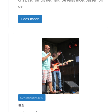
ons past, vanuit het hart. De tekst moet passen bij
de
Lees meer
KUNSTDAGEN 2017