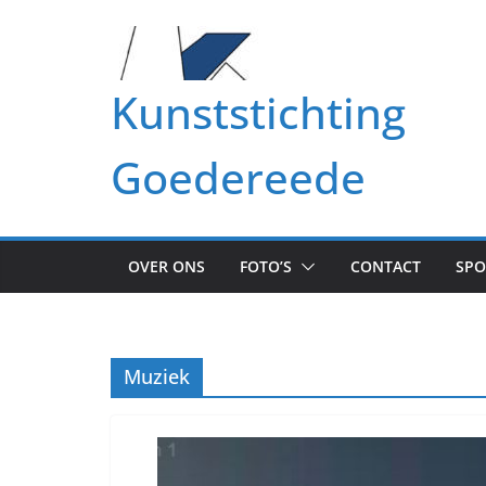
Ga
naar
de
Kunststichting
inhoud
Goedereede
OVER ONS
FOTO’S
CONTACT
SP
Muziek