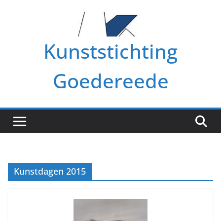
Ga
naar
de
Kunststichting
inhoud
Goedereede
Kunstdagen 2015