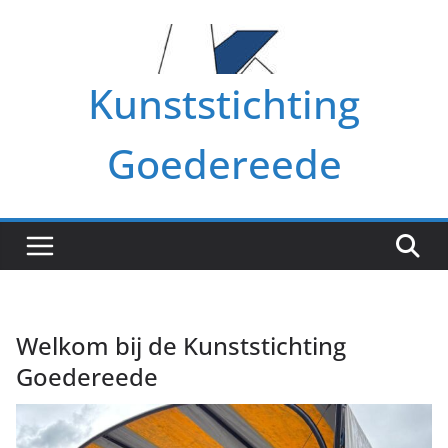
Ga
naar
de
Kunststichting
inhoud
Goedereede
Welkom bij de Kunststichting
Goedereede