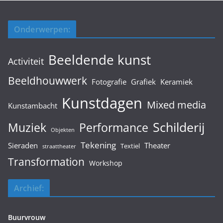
Onderwerpen:
Beeldende kunst
Activiteit
Beeldhouwwerk
Fotografie
Grafiek
Keramiek
Kunstdagen
Mixed media
Kunstambacht
Schilderij
Muziek
Performance
Objekten
Tekening
Sieraden
Theater
Textiel
straattheater
Transformation
Workshop
Archief:
Buurvrouw