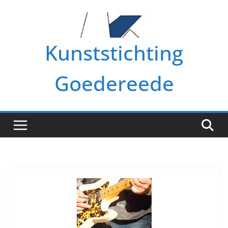
Ga
naar
de
Kunststichting
inhoud
Goedereede