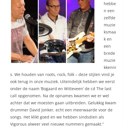
hebbe
n een
zelfde
muzie
ksmaa
k en
een
brede
muzie
kkenni
s. We houden van roots, rock, folk – deze stijlen vind je
ook terug in onze muziek. Uiteindelijk hebben we eerst
onder de naam ‘Bogaard en Witteveen’ de cd The last
call opgenomen. Na de opnames kwamen we er wel
achter dat we moesten gaan uitbreiden. Gelukkig kwam
drummer David Jonker, echt een meerwaarde voor de
songs. Het klikt goed en we hebben sindsdien als
Vigorous alweer veel nieuwe nummers gemaakt.”