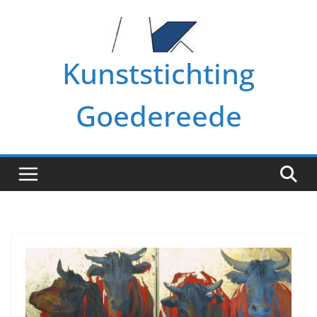
Ga
naar
de
Kunststichting
inhoud
Goedereede