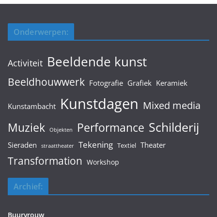
Onderwerpen:
Beeldende kunst
Activiteit
Beeldhouwwerk
Fotografie
Grafiek
Keramiek
Kunstdagen
Mixed media
Kunstambacht
Schilderij
Muziek
Performance
Objekten
Tekening
Sieraden
Theater
Textiel
straattheater
Transformation
Workshop
Archief:
Buurvrouw