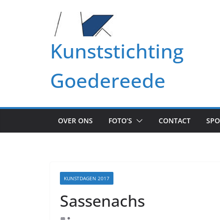
Ga
naar
de
Kunststichting
inhoud
Goedereede
OVER ONS
FOTO’S
CONTACT
SP
KUNSTDAGEN 2017
Sassenachs