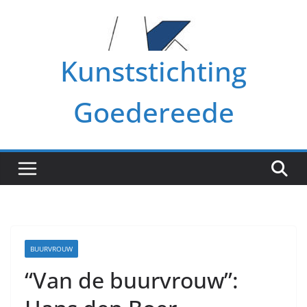
Ga
naar
de
Kunststichting
inhoud
Goedereede
BUURVROUW
“Van de buurvrouw”: