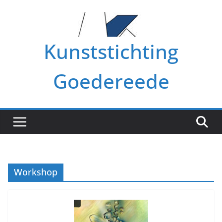
Ga
naar
de
Kunststichting
inhoud
Goedereede
Workshop