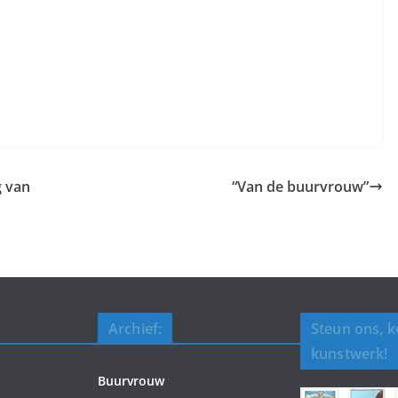
g van
“Van de buurvrouw”
Archief:
Steun ons, 
kunstwerk!
Buurvrouw