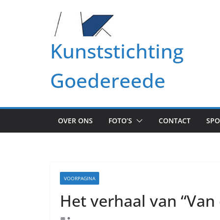
Ga
naar
de
Kunststichting
inhoud
Goedereede
OVER ONS
FOTO’S
CONTACT
SP
VOORPAGINA
Het verhaal van “Van