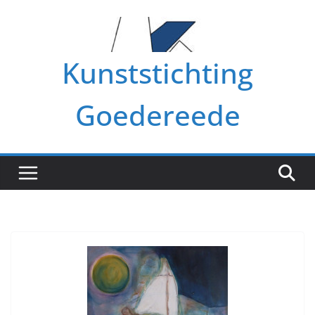
Ga
naar
de
Kunststichting
inhoud
Goedereede