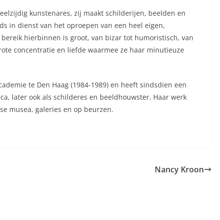
lzij­dig kunstenares, zij maakt schilderijen, beelden en
ds in dienst van het oproepen van een heel eigen,
ereik hierbinnen is groot, van bizar tot humoris­tisch, van
ote concentratie en liefde waarmee ze haar minutieuze
ca­demie te Den Haag (1984-1989) en heeft sindsdien een
ca, later ook als schilderes en beeldhouwster. Haar werk
rse musea, galeries en op beurzen.
Nancy Kroon