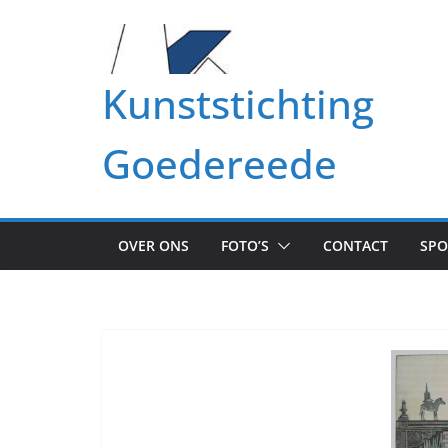
Ga
naar
de
Kunststichting
inhoud
Goedereede
OVER ONS
FOTO’S
CONTACT
SP