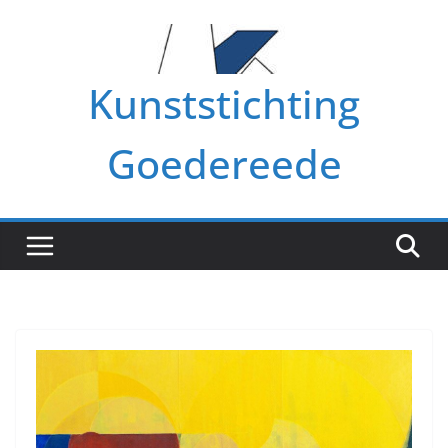
Ga
naar
de
Kunststichting
inhoud
Goedereede