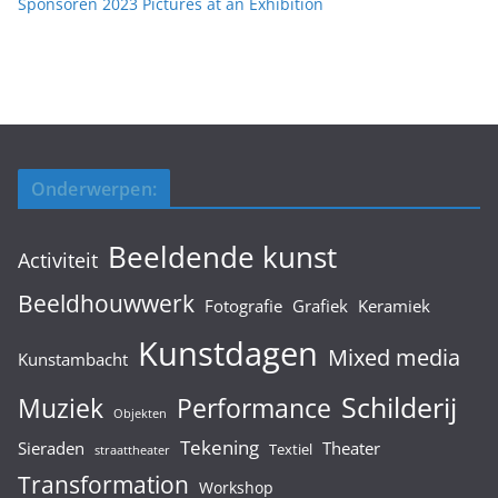
Sponsoren 2023 Pictures at an Exhibition
Onderwerpen:
Beeldende kunst
Activiteit
Beeldhouwwerk
Fotografie
Grafiek
Keramiek
Kunstdagen
Mixed media
Kunstambacht
Schilderij
Muziek
Performance
Objekten
Tekening
Sieraden
Theater
Textiel
straattheater
Transformation
Workshop