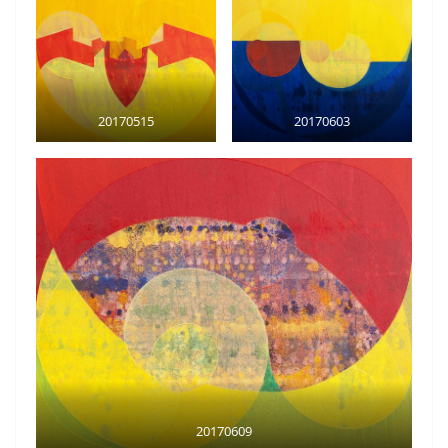
20170515
20170603
20170609