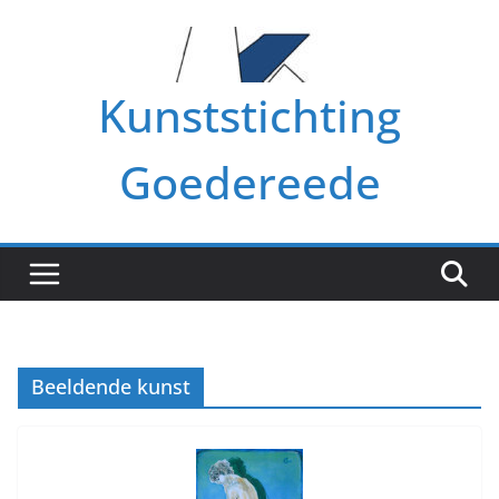
Ga
naar
de
Kunststichting
inhoud
Goedereede
Beeldende kunst