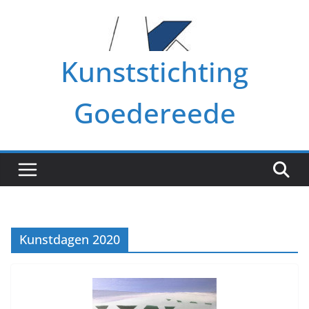
Ga
naar
de
Kunststichting
inhoud
Goedereede
Kunstdagen 2020