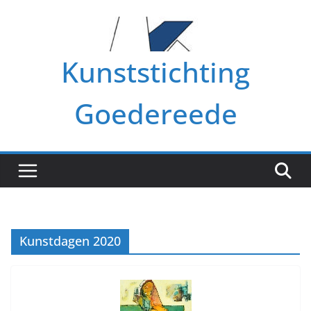
Ga
naar
de
Kunststichting
inhoud
Goedereede
Kunstdagen 2020