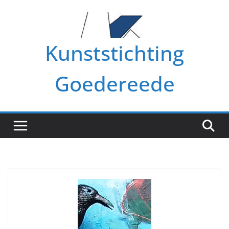
Ga
naar
de
Kunststichting
inhoud
Goedereede