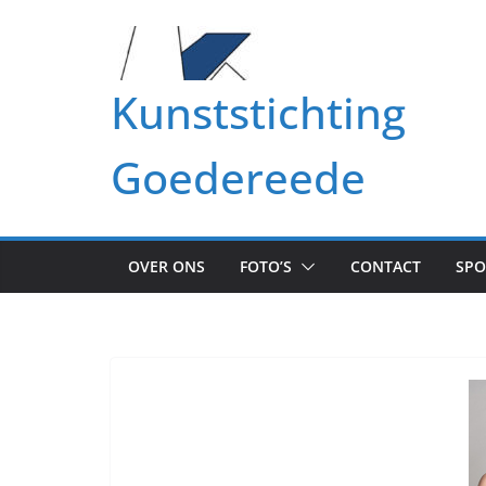
Ga
naar
de
Kunststichting
inhoud
Goedereede
OVER ONS
FOTO’S
CONTACT
SP