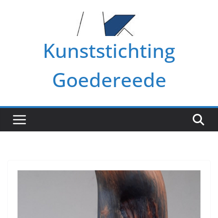
Ga
naar
de
Kunststichting
inhoud
Goedereede