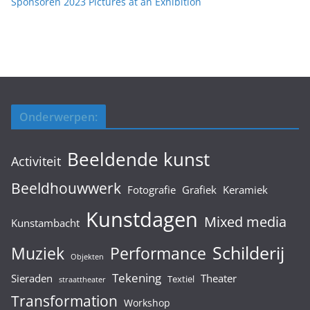
Sponsoren 2023 Pictures at an Exhibition
Onderwerpen:
Beeldende kunst
Activiteit
Beeldhouwwerk
Fotografie
Grafiek
Keramiek
Kunstdagen
Mixed media
Kunstambacht
Schilderij
Muziek
Performance
Objekten
Tekening
Sieraden
Theater
Textiel
straattheater
Transformation
Workshop