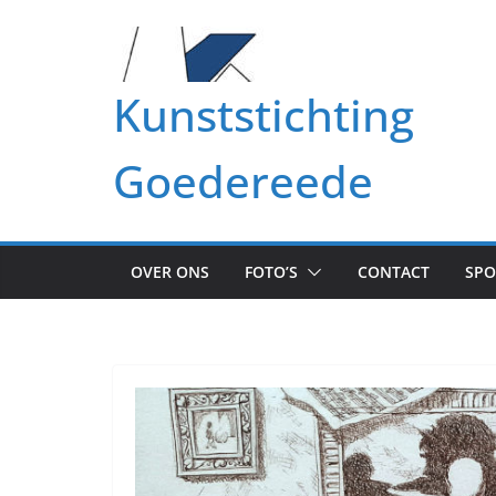
Ga
naar
de
Kunststichting
inhoud
Goedereede
OVER ONS
FOTO’S
CONTACT
SP