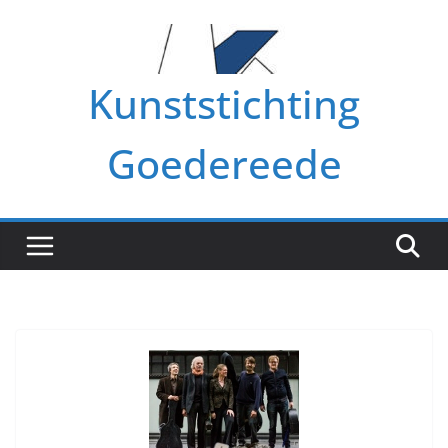
Ga
naar
de
Kunststichting
inhoud
Goedereede