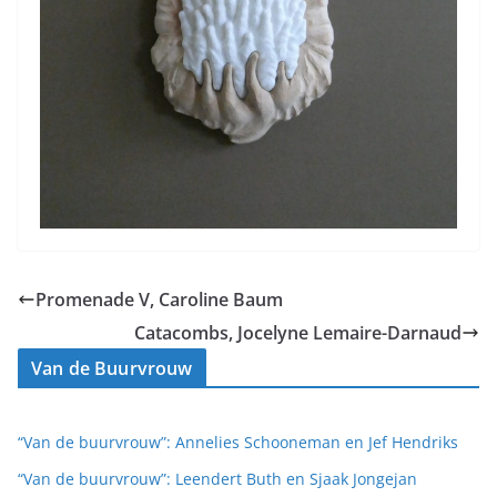
Promenade V, Caroline Baum
Catacombs, Jocelyne Lemaire-Darnaud
Van de Buurvrouw
“Van de buurvrouw”: Annelies Schooneman en Jef Hendriks
“Van de buurvrouw”: Leendert Buth en Sjaak Jongejan