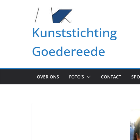
Ga
naar
de
Kunststichting
inhoud
Goedereede
OVER ONS
FOTO’S
CONTACT
SP