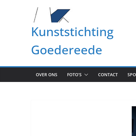
Ga
naar
de
Kunststichting
inhoud
Goedereede
OVER ONS
FOTO’S
CONTACT
SP