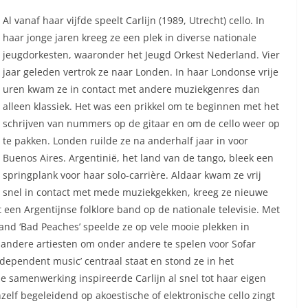
Al vanaf haar vijfde speelt Carlijn (1989, Utrecht) cello. In
haar jonge jaren kreeg ze een plek in diverse nationale
jeugdorkesten, waaronder het Jeugd Orkest Nederland. Vier
jaar geleden vertrok ze naar Londen. In haar Londonse vrije
uren kwam ze in contact met andere muziekgenres dan
alleen klassiek. Het was een prikkel om te beginnen met het
schrijven van nummers op de gitaar en om de cello weer op
te pakken. Londen ruilde ze na anderhalf jaar in voor
Buenos Aires. Argentinië, het land van de tango, bleek een
springplank voor haar solo-carrière. Aldaar kwam ze vrij
snel in contact met mede muziekgekken, kreeg ze nieuwe
een Argentijnse folklore band op de nationale televisie. Met
and ‘Bad Peaches’ speelde ze op vele mooie plekken in
andere artiesten om onder andere te spelen voor Sofar
dependent music’ centraal staat en stond ze in het
 samenwerking inspireerde Carlijn al snel tot haar eigen
chzelf begeleidend op akoestische of elektronische cello zingt