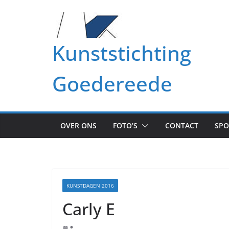
Ga
naar
de
Kunststichting
inhoud
Goedereede
OVER ONS
FOTO’S
CONTACT
SP
KUNSTDAGEN 2016
Carly E