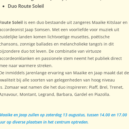
Duo Route Soleil
R
oute Soleil
is een duo bestaande uit zangeres Maaike Kitslaar en
accordeonist Jaap Somsen. Met een voorliefde voor muziek uit
zuidelijke landen komen lichtvoetige musettes, poëtische
chansons, zonnige ballades en melancholieke tango’s in dit
bijzondere duo tot leven. De combinatie van virtuoze
accordeonklanken en passionele stem neemt het publiek direct
mee naar warmere streken.
De inmiddels jarenlange ervaring van Maaike en Jaap maakt dat d
kwaliteit bij alle soorten van gelegenheden van hoog niveau
is. Zomaar wat namen die het duo inspireren: Piaff, Brel, Trenet,
Aznavour, Montant, Legrand, Barbara, Gardel en Piazolla.
Maaike en Jaap zullen op zaterdag 13 augustus, tussen 14.00 en 17.00
uur op diverse plaatsen in het centrum optreden.