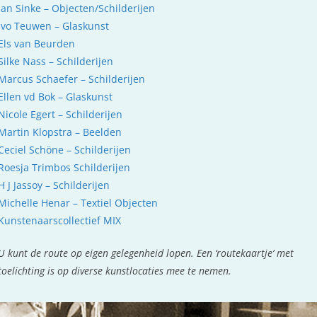
Jan Sinke – Objecten/Schilderijen
Ivo Teuwen – Glaskunst
Els van Beurden
Silke Nass – Schilderijen
Marcus Schaefer – Schilderijen
Ellen vd Bok – Glaskunst
Nicole Egert – Schilderijen
Martin Klopstra – Beelden
Ceciel Schöne – Schilderijen
Roesja Trimbos Schilderijen
H J Jassoy – Schilderijen
Michelle Henar – Textiel Objecten
Kunstenaarscollectief MIX
U kunt de route op eigen gelegenheid lopen. Een ‘routekaartje’ met
toelichting is op diverse kunstlocaties mee te nemen.