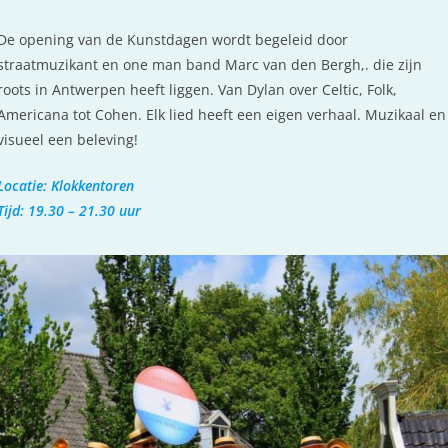
De opening van de Kunstdagen wordt begeleid door
straatmuzikant en one man band Marc van den Bergh,. die zijn
roots in Antwerpen heeft liggen. Van Dylan over Celtic, Folk,
Americana tot Cohen. Elk lied heeft een eigen verhaal. Muzikaal en
visueel een beleving!
Locatie: Klokkentoren
Tijd: 19.30 – 21.30 uur