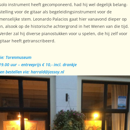
solo instrument heeft gecomponeerd, had hij wel degelijk belang­
stelling voor de gitaar als begeleidingsinstrument voor de
menselijke stem. Leonardo Palacios gaat hier vanavond dieper op
in, alsook op de historische achtergrond in het Wenen van die tijd.
Verder zal hij diverse pianostukken voor u spelen, die hij zelf voor
gitaar heeft getranscribeerd.
tie: Torenmuseum
 19.00 uur – entreeprijs € 10,- incl. drankje
en bestellen via: harrald@jassoy.nl