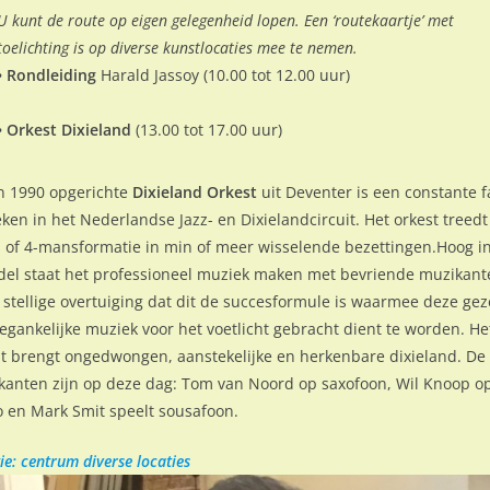
U kunt de route op eigen gelegenheid lopen. Een ‘routekaartje’ met
toelichting is op diverse kunstlocaties mee te nemen.
• Rondleiding
Harald Jassoy (10.00 tot 12.00 uur)
• Orkest Dixieland
(13.00 tot 17.00 uur)
in 1990 opgerichte
Dixieland Orkest
uit Deventer is een constante f
ken in het Nederlandse Jazz- en Dixielandcircuit. Het orkest treedt
- of 4-mansformatie in min of meer wisselende bezettingen.Hoog i
del staat het professioneel muziek maken met bevriende muzikant
 stellige overtuiging dat dit de succesformule is waarmee deze gez
egankelijke muziek voor het voetlicht gebracht dient te worden. He
st brengt ongedwongen, aanstekelijke en herkenbare dixieland. De
kanten zijn op deze dag: Tom van Noord op saxofoon, Wil Knoop o
o en Mark Smit speelt sousafoon.
ie: centrum diverse locaties