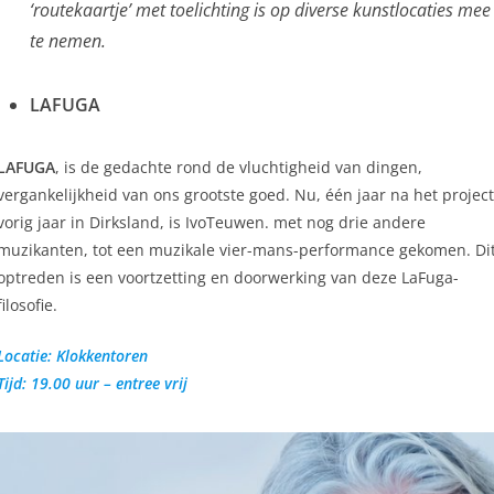
‘routekaartje’ met toelichting is op diverse kunstlocaties mee
te nemen.
LAFUGA
LAFUGA
, is de gedachte rond de vluchtigheid van dingen,
vergankelijkheid van ons grootste goed. Nu, één jaar na het projec
vorig jaar in Dirksland, is IvoTeuwen. met nog drie andere
muzikanten, tot een muzikale vier-mans-performance gekomen. Di
optreden is een voortzetting en doorwerking van deze LaFuga-
filosofie.
Locatie: Klokkentoren
Tijd: 19.00 uur – entree vrij