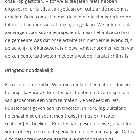
onze kop gestoten. Alsof we al die jaren niets hebben
uitgevoerd. Er is alles aan gedaan om cultuur de nek om te
draaien. Onze contacten met de gemeente zijn gereduceerd
tot nul, al hebben wij zat pogingen gedaan. We hebben ook
aanvragen voor subsidie ingediend, maar het antwoord van
de gemeente was dat onze activiteiten niet vernieuwend zijn.
Belachelijk, elk kunstwerk is nieuw. Ambtenaren en delen van
de gemeenteraad weten niet eens wat de Kunststichting is.”
Dringend noodzakelijk
Even een slokje koffie. Waarom zijn kunst en cultuur dan zo
belangrijk, Harald? “Kunstenaars hebben het vermogen om
van gedachten een vorm te maken. Ze verbeelden iets.
Kunstenaars geven aan en troosten. In 1945 lag Duitsland
helemaal plat en zocht men troost in muziek, theater,
schilderijen, boeken… Kunstenaars geven nieuwe gedachten
vorm, of verpakken oude gedachten in een nieuw jasje. Dat is
o zo belangrijk voor de geestelijke gezondheid in de