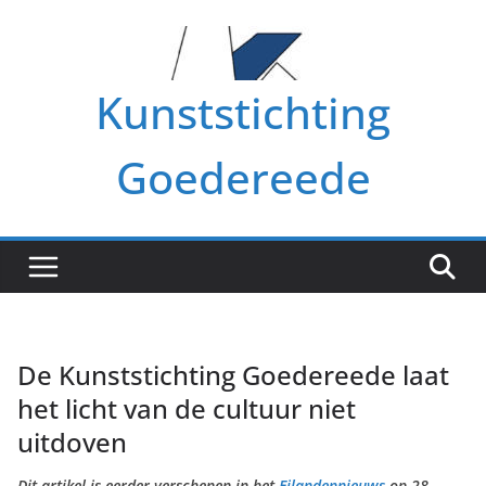
Ga
naar
de
Kunststichting
inhoud
Goedereede
De Kunststichting Goedereede laat
het licht van de cultuur niet
uitdoven
Dit artikel is eerder verschenen in het
Eilandennieuws
op 28